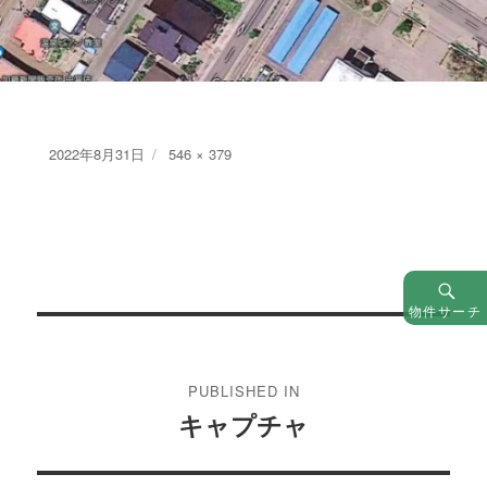
Posted
Full
2022年8月31日
546 × 379
on
size
物件サーチ
投
稿
PUBLISHED IN
ナ
キャプチャ
ビ
ゲ