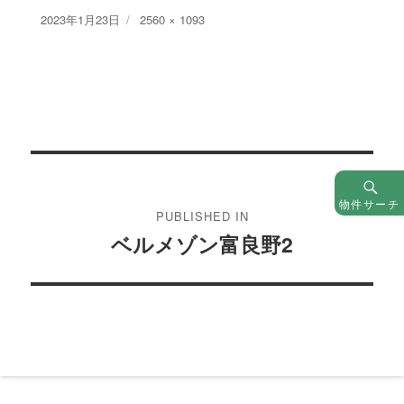
Posted
Full
2023年1月23日
2560 × 1093
on
size
投
稿
物件サーチ
PUBLISHED IN
ナ
ベルメゾン富良野2
ビ
ゲ
ー
シ
ョ