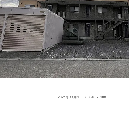
Posted
Full
2024年11月1日
640 × 480
on
size