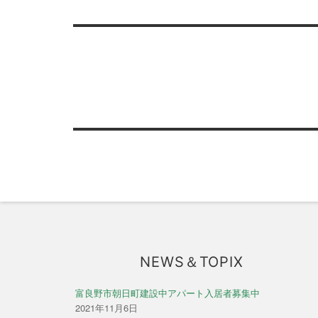
投
稿
ナ
ビ
ゲ
ー
シ
ョ
ン
NEWS＆TOPIX
富良野市朝日町建設中アパート入居者募集中
2021年11月6日