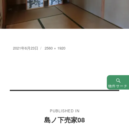
Posted
Full
2021年6月23日
2560 × 1920
on
size
物件サーチ
投
稿
PUBLISHED IN
ナ
島ノ下売家08
ビ