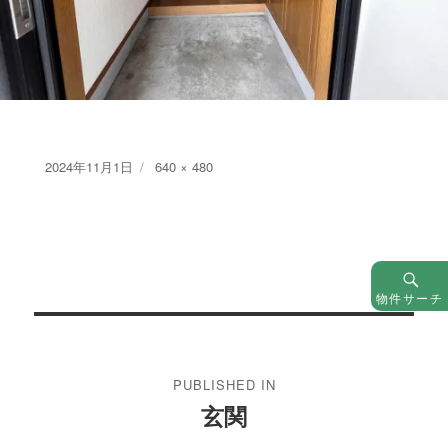
Posted
Full
2024年11月1日
640 × 480
on
size
物件サーチ
投
稿
PUBLISHED IN
ナ
玄関
ビ