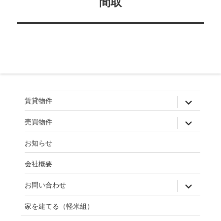
間取
ビ
ゲ
ー
シ
ョ
ン
expand
賃貸物件
child
menu
expand
売買物件
child
menu
お知らせ
会社概要
expand
お問い合わせ
child
menu
家を建てる（軽米組）