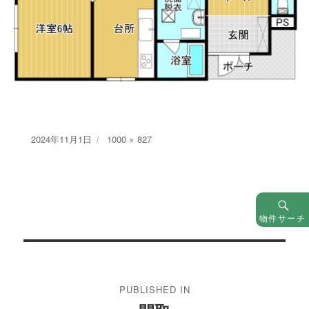
Posted
Full
2024年11月1日
1000 × 827
on
size
物件サーチ
投
稿
PUBLISHED IN
ナ