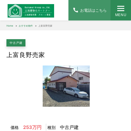
お電話はこちら
MENU
Home
おすすめ物件
上富良野売家
中古戸建
上富良野売家
1
/
1
253万円
中古戸建
価格
種別