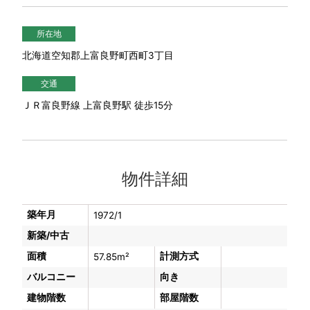
所在地
北海道空知郡上富良野町西町3丁目
交通
ＪＲ富良野線 上富良野駅 徒歩15分
物件詳細
築年月
1972/1
新築/中古
面積
計測方式
57.85m²
バルコニー
向き
建物階数
部屋階数