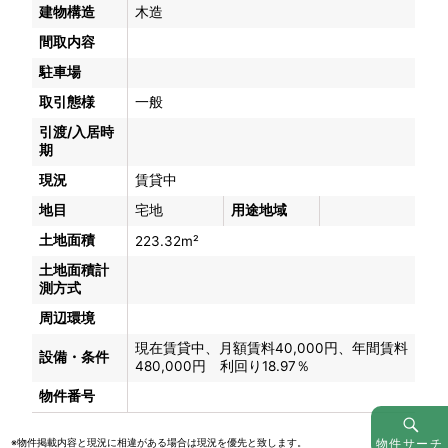
建物構造
木造
間取内容
駐車場
取引態様
一般
引渡/入居時
期
現況
賃貸中
地目
宅地
用途地域
土地面積
223.32m²
土地面積計
測方式
周辺環境
現在賃貸中、月額賃料40,000円、年間賃料
設備・条件
480,000円 利回り18.97％
物件番号
物件サーチ
※物件掲載内容と現況に相違がある場合は現況を優先と致します。