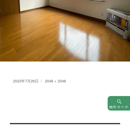
Posted
Full
2023年7月26日
2048 × 2048
on
size
物件サーチ
投