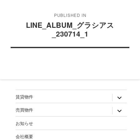
稿
PUBLISHED IN
ナ
LINE_ALBUM_グラシアス
ビ
_230714_1
ゲ
ー
シ
ョ
ン
expand
賃貸物件
child
menu
expand
売買物件
child
menu
お知らせ
会社概要