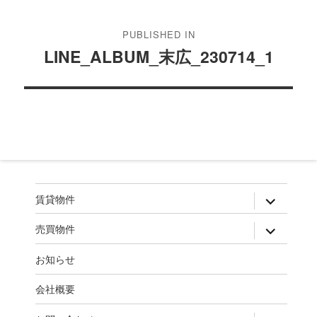
稿
PUBLISHED IN
ナ
LINE_ALBUM_末広_230714_1
ビ
ゲ
ー
シ
ョ
ン
expand
賃貸物件
child
menu
expand
売買物件
child
menu
お知らせ
会社概要