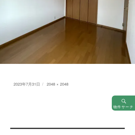
Posted
Full
2023年7月31日
2048 × 2048
on
size
物件サーチ
投