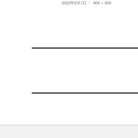
Posted
Full
2022年6月1日
800 × 600
on
size
投
稿
ナ
ビ
ゲ
ー
シ
ョ