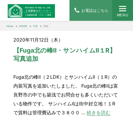
お電話はこちら
MENU
Home
2020年
11月
12日
2020年11月12日（木）
【Fuga北の峰Ⅱ・サンハイムⅡ１R】
写真追加
Fuga北の峰Ⅱ（２LDK）とサンハイムⅡ（１R）の
内装写真を追加いたしました。 Fuga北の峰Ⅱは富
良野市の中でも築浅でお問合せも多くいただいて
いる物件です。 サンハイムⅡは街中好立地！１R
“【Fug
で賃料は管理費込みで３８００ …
続きを読む