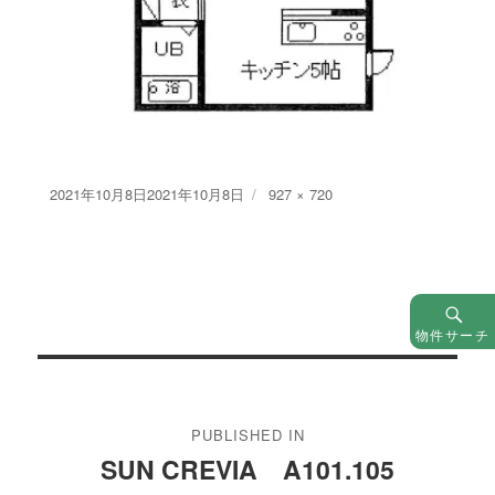
Posted
Full
2021年10月8日
2021年10月8日
927 × 720
on
size
物件サーチ
投
稿
PUBLISHED IN
ナ
SUN CREVIA A101.105
ビ