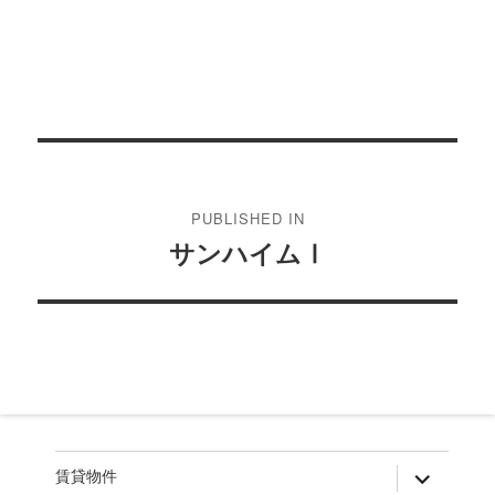
投
稿
PUBLISHED IN
ナ
サンハイムⅠ
ビ
ゲ
ー
シ
ョ
ン
expand
賃貸物件
child