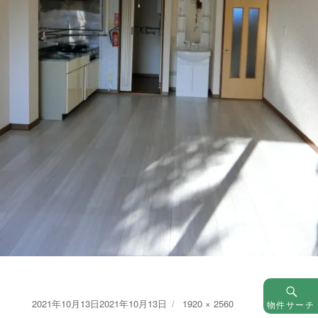
Posted
Full
2021年10月13日
2021年10月13日
1920 × 2560
物件サーチ
on
size