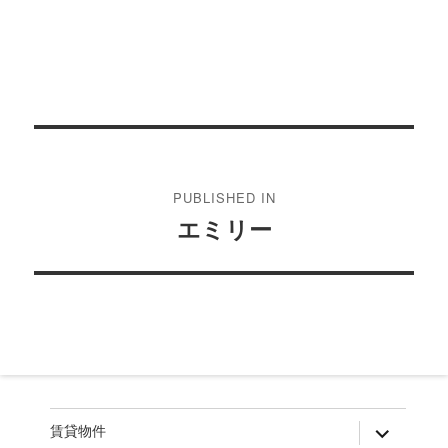
投
稿
PUBLISHED IN
ナ
エミリー
ビ
ゲ
ー
シ
ョ
ン
expand
賃貸物件
child