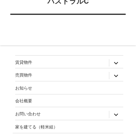
パストラルC
ビ
ゲ
ー
シ
ョ
ン
expand
賃貸物件
child
menu
expand
売買物件
child
menu
お知らせ
会社概要
expand
お問い合わせ
child
menu
家を建てる（軽米組）