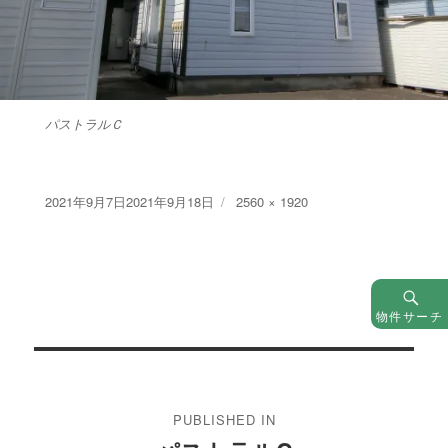
パストラルＣ
Posted
Full
2021年9月7日
2021年9月18日
2560 × 1920
on
size
物件サーチ
投
稿
PUBLISHED IN
ナ