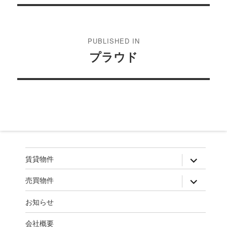
投
稿
PUBLISHED IN
ナ
プラウド
ビ
ゲ
ー
シ
ョ
ン
expand
賃貸物件
child
menu
expand
売買物件
child
menu
お知らせ
会社概要