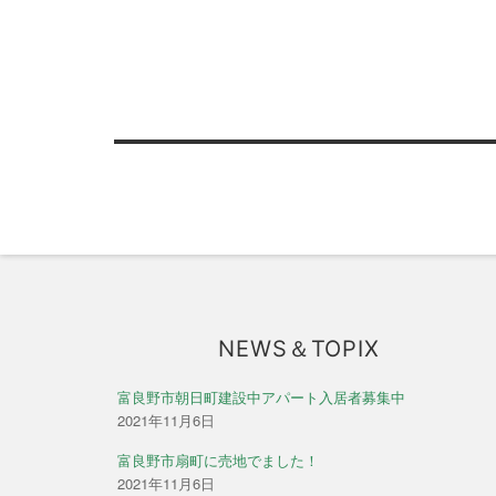
稿
ナ
ビ
ゲ
ー
シ
ョ
ン
NEWS＆TOPIX
富良野市朝日町建設中アパート入居者募集中
2021年11月6日
富良野市扇町に売地でました！
2021年11月6日