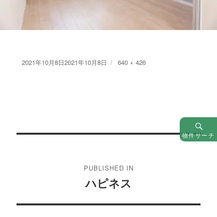
Posted
Full
2021年10月8日
2021年10月8日
640 × 426
on
size
物件サーチ
投
稿
PUBLISHED IN
ナ
ハピネス
ビ
ゲ