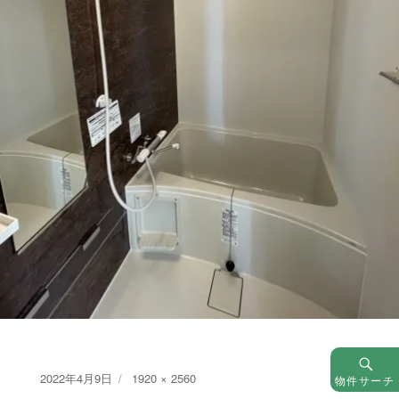
Posted
Full
2022年4月9日
1920 × 2560
物件サーチ
on
size