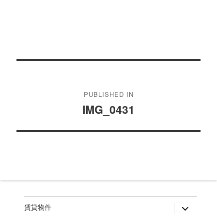
投
稿
PUBLISHED IN
ナ
IMG_0431
ビ
ゲ
ー
シ
ョ
ン
expand
賃貸物件
child