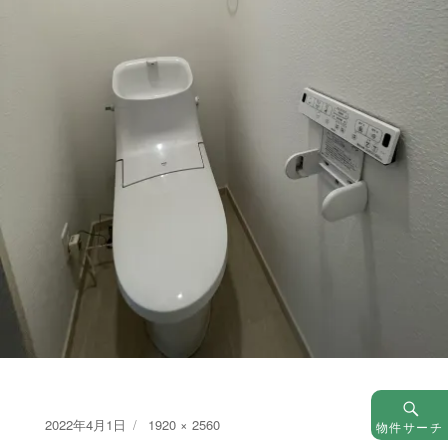
Posted
Full
2022年4月1日
1920 × 2560
物件サーチ
on
size