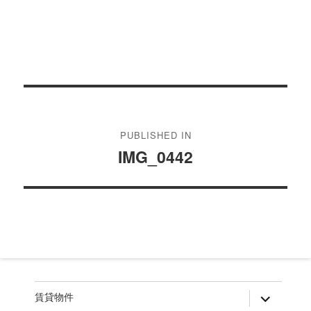
投
稿
PUBLISHED IN
ナ
IMG_0442
ビ
ゲ
ー
シ
ョ
ン
expand
賃貸物件
child