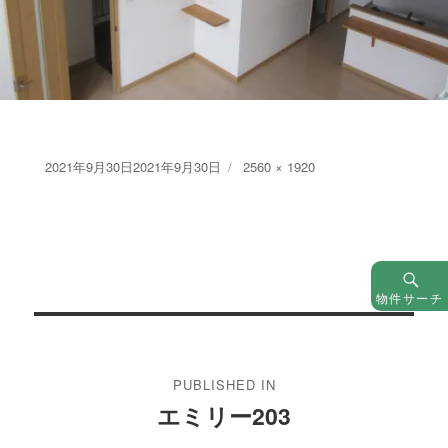
Posted
Full
2021年9月30日
2021年9月30日
2560 × 1920
on
size
物件サーチ
投
稿
PUBLISHED IN
ナ
エミリー203
ビ