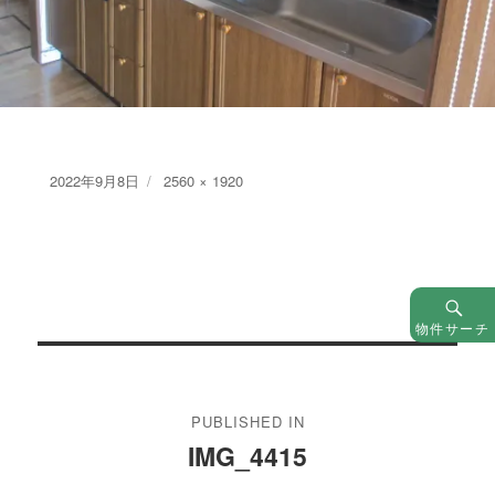
Posted
Full
2022年9月8日
2560 × 1920
on
size
物件サーチ
投
稿
PUBLISHED IN
ナ
IMG_4415
ビ