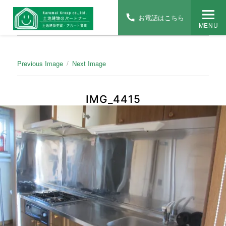
お電話はこちら
MENU
Previous Image
Next Image
IMG_4415