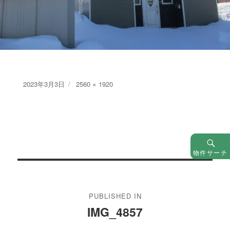
Posted
Full
2023年3月3日
2560 × 1920
on
size
物件サーチ
投
稿
PUBLISHED IN
ナ
IMG_4857
ビ