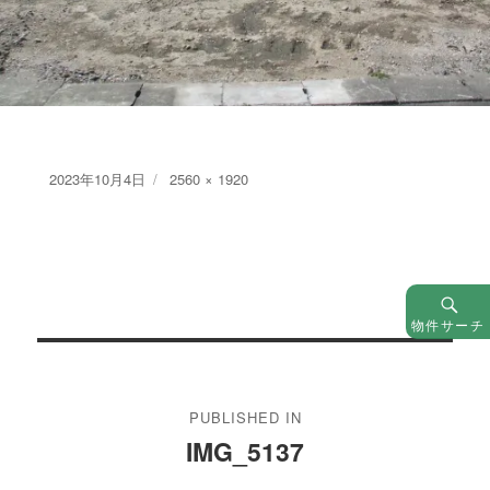
Posted
Full
2023年10月4日
2560 × 1920
on
size
物件サーチ
投
稿
PUBLISHED IN
ナ
IMG_5137
ビ