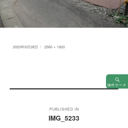
Posted
Full
2023年9月28日
2560 × 1920
on
size
物件サーチ
投
稿
PUBLISHED IN
ナ
IMG_5233
ビ