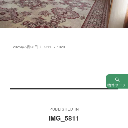
Posted
Full
2025年5月28日
2560 × 1920
on
size
物件サーチ
投
稿
PUBLISHED IN
ナ
IMG_5811
ビ