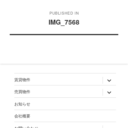
稿
PUBLISHED IN
ナ
IMG_7568
ビ
ゲ
ー
シ
ョ
ン
expand
賃貸物件
child
menu
expand
売買物件
child
menu
お知らせ
会社概要
expand