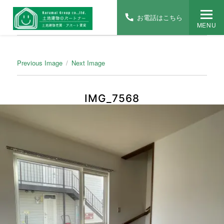
お電話はこちら
MENU
Previous Image
Next Image
IMG_7568