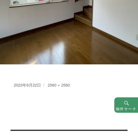
Posted
Full
2023年6月22日
2560 × 2560
on
size
物件サーチ
投