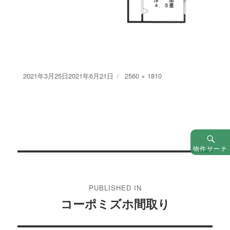
Posted
Full
2021年3月25日
2021年6月21日
2560 × 1810
on
size
物件サーチ
投
稿
PUBLISHED IN
ナ
コーポミズホ間取り
ビ