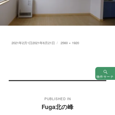
Posted
Full
2021年2月1日
2021年6月21日
2560 × 1920
on
size
物件サーチ
投
稿
PUBLISHED IN
ナ
Fuga北の峰
ビ