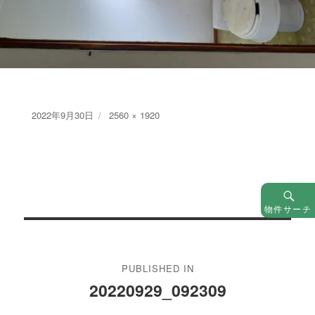
Posted
Full
2022年9月30日
2560 × 1920
on
size
物件サーチ
投
稿
PUBLISHED IN
ナ
20220929_092309
ビ