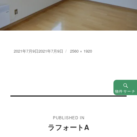
Posted
Full
2021年7月9日
2021年7月9日
2560 × 1920
on
size
物件サーチ
投
稿
PUBLISHED IN
ナ
ラフォートA
ビ