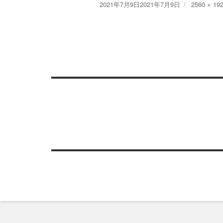
Posted
Full
2021年7月9日
2021年7月9日
2560 × 19
on
size
投
稿
ナ
ビ
ゲ
ー
シ
ョ