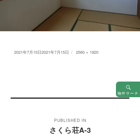
Posted
Full
2021年7月15日
2021年7月15日
2560 × 1920
on
size
物件サーチ
投
稿
PUBLISHED IN
ナ
さくら荘A-3
ビ