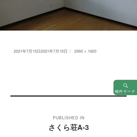
Posted
Full
2021年7月15日
2021年7月15日
2560 × 1920
on
size
物件サーチ
投
稿
PUBLISHED IN
ナ
さくら荘A-3
ビ