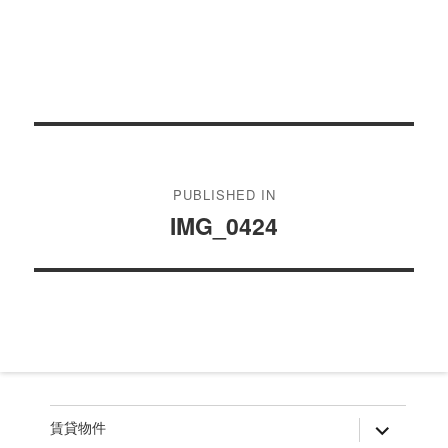
投
稿
PUBLISHED IN
ナ
IMG_0424
ビ
ゲ
ー
シ
ョ
ン
expand
賃貸物件
child