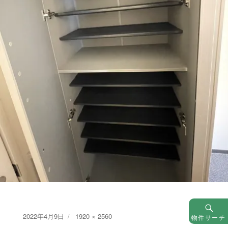
Posted
Full
2022年4月9日
1920 × 2560
物件サーチ
on
size